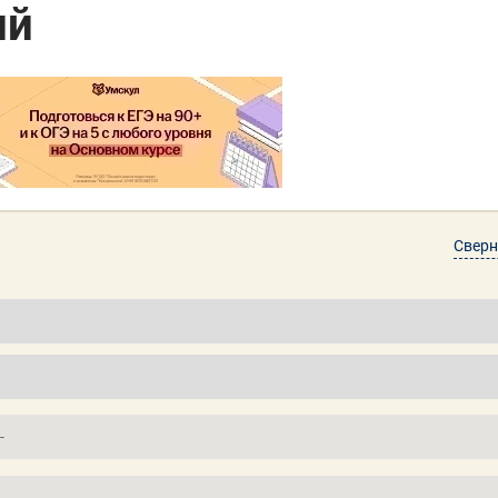
ий
Сверн