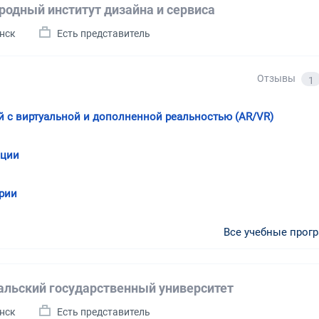
одный институт дизайна и сервиса
инск
Есть представитель
Отзывы
1
й с виртуальной и дополненной реальностью (AR/VR)
ации
рии
Все учебные прог
льский государственный университет
инск
Есть представитель